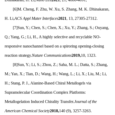
[6]M. Cheng, F. Zhu, W. Xu, S. Zhang, M. K. Dhinakaran,
H. Li,
ACS Appl Mater Interfaces
2021
, 13, 27305-27312.
[7]Sun, Y.; Chen, S.; Chen, X.; Xu, Y.; Zhang, S.; Ouyang,
Q.; Yang, G.; Li, H., A highly selective and recyclable NO-
responsive nanochannel based on a spiroring opening-closing
reaction strategy.
Nature Communications
2019,
10, 1323.
[8]Sun, Y.; Li, S.; Zhou, Z.; Saha, M. L.; Datta, S.; Zhang,
M.; Yan, X.; Tian, D.; Wang, H.; Wang, L.; Li, X.; Liu, M.; Li,
H.; Stang, P. J., Alanine-Based Chiral Metallogels via
Supramolecular Coordination Complex Platforms:
Metallogelation Induced Chirality Transfer.
Journal of the
American Chemical Society
2018,
140 (9), 3257-3263.