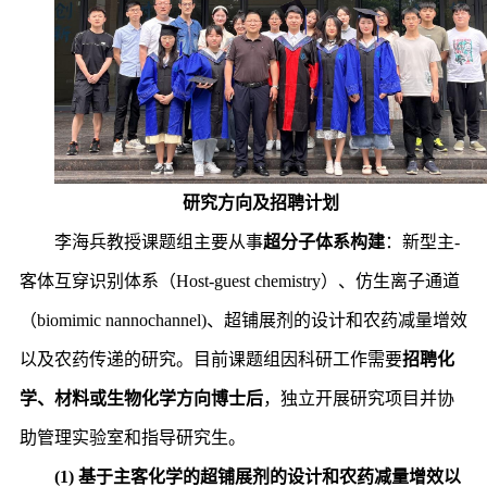
研究方向及招聘计划
李海兵教授课题组主要从事
超分子体系构建
：新型主-
客体互穿识别体系（Host-guest chemistry）、仿生离子通道
（biomimic nannochannel)、超铺展剂的设计和农药减量增效
以及农药传递的研究。目前课题组因科研工作需要
招聘化
学
、
材料或生物化学方向博士后
，独立开展研究项目并协
助管理实验室和指导研究生。
(1) 基于主客化学的超铺展剂的设计和农药减量增效以