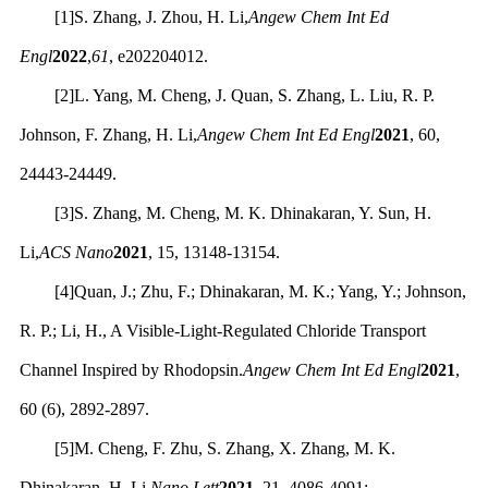
[1]S. Zhang, J. Zhou, H. Li,
Angew Chem Int Ed
Engl
2022
,
61
, e202204012.
[2]L. Yang, M. Cheng, J. Quan, S. Zhang, L. Liu, R. P.
Johnson, F. Zhang, H. Li,
Angew Chem Int Ed Engl
2021
, 60,
24443-24449.
[3]S. Zhang, M. Cheng, M. K. Dhinakaran, Y. Sun, H.
Li,
ACS Nano
2021
, 15, 13148-13154.
[4]Quan, J.; Zhu, F.; Dhinakaran, M. K.; Yang, Y.; Johnson,
R. P.; Li, H., A Visible-Light-Regulated Chloride Transport
Channel Inspired by Rhodopsin.
Angew Chem Int Ed Engl
2021
,
60 (6), 2892-2897.
[5]M. Cheng, F. Zhu, S. Zhang, X. Zhang, M. K.
Dhinakaran, H. Li,
Nano Lett
2021
, 21, 4086-4091;