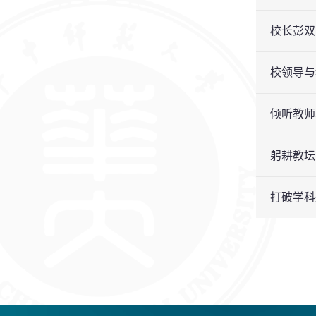
校长彭双
校领导与
倾听教师
躬耕教坛
打破学科