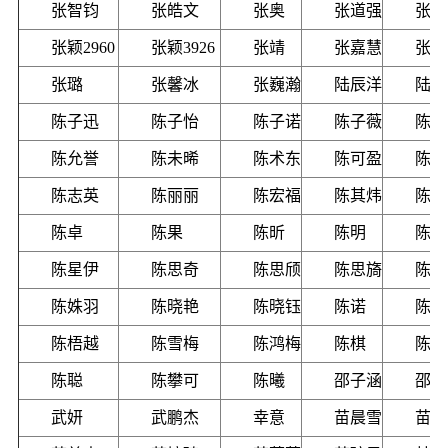
张智钧
张皓文
张奥
张道强
张楠
张颖2960
张颖3926
张靖
张嘉慧
张蔚
张璐
张馨冰
张巍瀚
陆辰洋
陆唯
陈子迅
陈子怡
陈子诺
陈子薇
陈文
陈允誉
陈未晞
陈术东
陈可盈
陈付
陈志英
陈丽丽
陈宏福
陈其炜
陈若
陈卓
陈果
陈昕
陈明
陈佳
陈星伊
陈思奇
陈思颀
陈思旖
陈俞
陈姝羽
陈晓艳
陈晓钰
陈诺
陈菲
陈梧越
陈雪梅
陈鸿梅
陈棋
陈腾
陈聪
陈攀可
陈曦
邵子涵
邵西
武妍
武鹏杰
幸意
苗晨雪
苗琪