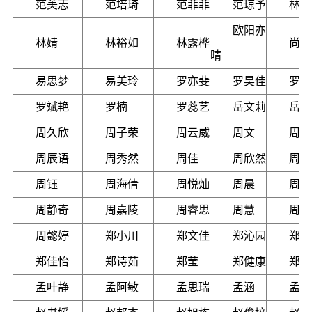
范美志
范培琦
范菲菲
范琼予
林士
欧阳亦
林婧
林裕如
林露桦
尚平
晴
易思梦
易美玲
罗亦斐
罗昊佳
罗诗
罗斌艳
罗楠
罗蕊艺
岳文莉
岳丽
周久欣
周子荣
周云威
周文
周宇
周辰语
周秀然
周佳
周欣然
周欣
周钰
周海倩
周悦灿
周晨
周智
周静奇
周嘉陵
周睿思
周慧
周瑾
周懿婷
郑小川
郑文佳
郑沁园
郑玮
郑佳怡
郑诗茹
郑莹
郑健康
郑晨
孟叶静
孟阿敏
孟思瑞
孟涵
孟照