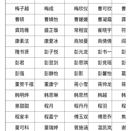
梅子越
梅成
梅欣仪
曹可欣
曹珊
曹硕
曹婧怡
曹媛媛
曹凝霜
龚子
龚筠雅
盛芷璇
常相宜
崔晓宇
符玲
康素洁
康夏冰
商旭曼
商倩倩
阎飞
隗书贤
彭子悦
彭元龙
彭书一
彭帆
彭君
彭昱剑
彭思琪
彭竞瑶
彭雪
彭强
彭静怡
彭影
彭馨怡
葛若
董贺千禧
董康宁
蒋小雪
蒋帅龙
蒋竹
韩明烨
韩思琳
韩思然
韩越
韩韵
景甜甜
程月
程丹丹
程羽
程若
程家丰
程嘉宁
傅玉双
傅思乔
焦修
童可科
童瑞婷
曾施涵
温凯岚
谢文