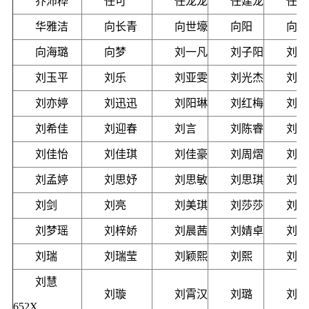
乔沛桦
任可
任龙龙
任建龙
任禹
华雅洁
向长青
向世壕
向阳
向丽
向海璐
向梦
刘一凡
刘子阳
刘子
刘玉平
刘乐
刘亚雯
刘光杰
刘光
刘亦婷
刘迅迅
刘阳琳
刘红梅
刘志
刘希佳
刘迎春
刘言
刘陈睿
刘青
刘佳怡
刘佳琪
刘佳豪
刘周熠
刘沫
刘孟婷
刘思妤
刘思敏
刘思琪
刘思
刘剑
刘亮
刘美琪
刘莎莎
刘栩
刘梦瑶
刘梓娇
刘晨茜
刘婧卓
刘琼
刘瑞
刘瑞莹
刘颖熙
刘熙
刘睿
刘慧
刘璇
刘霄汉
刘璐
刘曙
652X