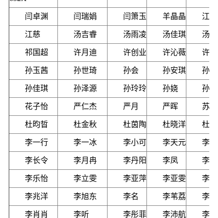
闫卓渊
闫瑞娟
闫箫玉
羊晶晶
江采
江慈
汤吉睿
汤雨凌
汤佳琪
汤璇
祁国超
许月迪
许创业
许沁薇
许瑶
孙玉茜
孙世琦
孙会
孙安琪
孙国
孙佳琪
孙泽源
孙玲玲
孙娆
孙菀
花子怡
严仁杰
严月
严晖
苏奎
杜昀晢
杜金秋
杜茵陶
杜晓洋
杜婕
李一行
李一冰
李小可
李天元
李天
李长令
李月冉
李丹阳
李凤
李文
李乐怡
李立雯
李亚萍
李亚雯
李亚
李兆洋
李旭东
李名
李苇荔
李芳
李肖肖
李听
李彤菲
李沛航
李汶