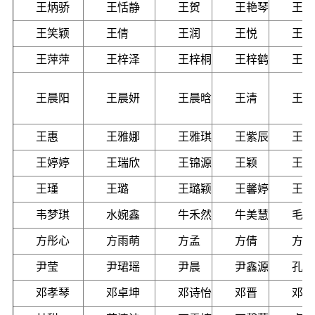
王炳骄
王恬静
王贺
王艳琴
王莹
王笑颖
王倩
王润
王悦
王祥
王萍萍
王梓泽
王梓桐
王梓鹤
王爽
王晨阳
王晨妍
王晨晗
王清
王寅
王惠
王雅娜
王雅琪
王紫辰
王晶
王婷婷
王瑞欣
王锦源
王颖
王煜
王瑾
王璐
王璐颖
王馨婷
王馨
韦梦琪
水婉鑫
牛禾然
牛美慧
毛锟
方彤心
方雨萌
方孟
方倩
方健
尹莹
尹珺瑶
尹晨
尹鑫源
孔洁
邓孝琴
邓卓坤
邓诗怡
邓晋
邓晓