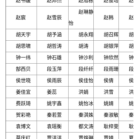
赵书媛
赵邦杰
赵旭栋
赵俊培
赵娇
赵琳静
赵宸
赵雪辰
赵韩
赵新
怡
胡天宇
胡予涵
胡永翔
胡召辉
胡圣
胡思啸
胡哲涛
胡涛
胡银萍
胡婷
钟一纬
钟石雄
钟沙利
钟欣然
钟怿
郜西贝
段玉萍
段纤纤
段雨珊
段雯
侯世晓
侯雨辰
侯佳怡
侯倩
侯萌
姜佳宜
姜蕊
洪娟
洪雪
洪雅
费跃琦
姚宇鑫
姚怡冰
姚婧
姚紫
贺彩艳
秦若萱
秦淇姝
秦淑敏
秦智
袁博文
袁瑶衡
都文涛
耿梓雯
耿源
莫庆红
贾洋洋
贾烨琳
贾婧
夏一