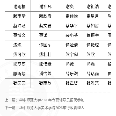
谢雨桐
谢祎凡
谢奕
谢祖浩
谢羡
赖雨晴
赖欣彦
雷佳怡
雷星月
詹子
赫玮涵
蔡文君
蔡华平
蔡如哲
蔡芷
蔡博文
蔡谦
裴小芬
管振宇
廖一
漆炼
谭国军
谭娅清
谭艳琼
谭航
熊可欣
熊壮壮
熊宇彪
熊欣
熊厚
熊莎莎
熊惜缘
熊薇
熊霜
黎书
滕昕翊
潘怡萱
薛乐滋
薛话雨
霍泽
魏园园
魏雨欣
魏章贤
魏雅慧
魏简
上一篇：华中师范大学2026年专职辅导员招聘参加...
下一篇：华中师范大学美术学院2026年行政管理人...