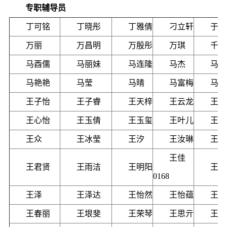
专职辅导员
丁可铭
丁晓彤
丁雅倩
刁立轩
于希
万丽
万昌明
万殷彤
万琪
千姿
马酉儒
马丽妹
马连隆
马杰
马明
马艳艳
马莹
马晴
马富梅
马颖
王子怡
王子睿
王天梓
王云龙
王今
王心怡
王玉倩
王玉玺
王叶儿
王立
王众
王冰莹
王汐
王汝琳
王宇
王佳
王君贤
王雨洁
王明阳
王依
0168
王泽
王泽达
王怡然
王怡蕴
王宗
王春丽
王垠斐
王荣琴
王思亓
王峥