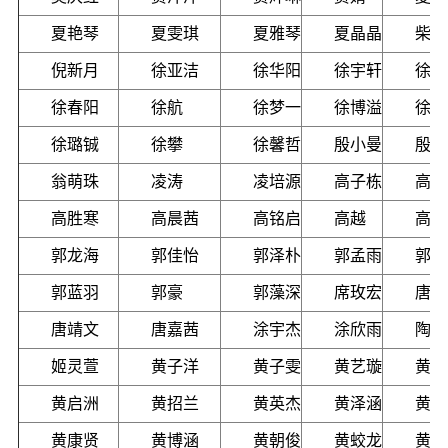
夏艳琴
夏雯琪
夏雅琴
夏晶晶
柴俊
倪新月
徐亚洁
徐华阳
徐宇轩
徐雨
徐春阳
徐航
徐梦一
徐博溢
徐程
徐璐铖
徐攀
徐馨哲
殷小曼
殷天
翁萌珠
凌涛
凌培源
高子栋
高开
高胜寒
高晨茜
高铭启
高越
高源
郭龙海
郭佳怡
郭泽朴
郭孟雨
郭顺
郭蓝羽
郭豪
郭藻深
席玫宏
唐巧
唐靖文
唐嘉茜
涂宇杰
涂欣雨
陶乐
姬灵萱
黄子洋
黄子雯
黄艺璇
黄文
黄启洲
黄招兰
黄英杰
黄泽涵
黄诗
黄康贤
黄博涵
黄朝俊
黄蛟龙
黄嘉