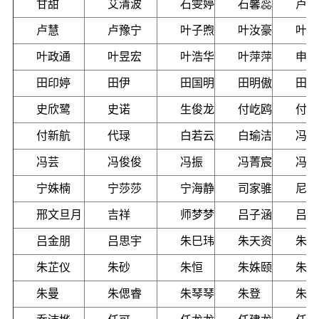
甘甜
艾清波
石雯婷
石馨蕊
卢义
卢慧
卢豫宁
叶子煦
叶汝豪
叶均
叶政通
叶昱宏
叶浩华
叶萍萍
申皓
田印婷
田伊
田国明
田明傲
田洁
史欣鹭
史诺
生俊龙
付屹鸥
付克
付新航
代琭
白若云
白瑜洁
冯小
冯芸
冯俊俊
冯振
冯菁宸
冯渺
宁姝楠
宁莎莎
宁海静
司家骓
尼书
邢文旦月
吉祥
师梦梦
吕子涵
吕宁
吕金朋
吕思宇
朱巳玮
朱天资
朱文
朱芷仪
朱砂
朱恒
朱姝颐
朱晓
朱曼
朱偲睿
朱琴琴
朱登
朱嘉