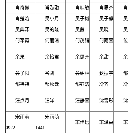
肖奇傲
肖泓融
肖映敏
肖思齐
肖思
肖楚晗
吴小月
吴子樾
吴子麒
吴立
吴典泽
吴的隆
吴茜
吴晓
吴梦
何军霞
何丽清
何茂腊
何雨萱
位鹏
余果
余怡君
余思齐
余甜
余偲
谷子阳
谷凯
谷绍林
狄振宇
邹才
邹祎祎
邹秋云
邹钰洁
冷齐
冷瑞
汪点月
汪洋
汪静萱
沈雪彤
沈霁
宋雨萌
宋雨萌
宋佳远
宋泽禹
宋孟
0922
1441