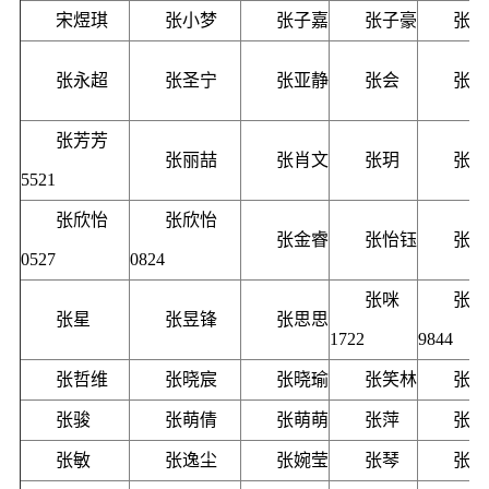
宋煜琪
张小梦
张子嘉
张子豪
张文
张永超
张圣宁
张亚静
张会
张庆
张芳芳
张丽喆
张肖文
张玥
张雨
5521
张欣怡
张欣怡
张金睿
张怡钰
张诗
0527
0824
张咪
张咪
张星
张昱锋
张思思
1722
9844
张哲维
张晓宸
张晓瑜
张笑林
张浩
张骏
张萌倩
张萌萌
张萍
张梦
张敏
张逸尘
张婉莹
张琴
张琪