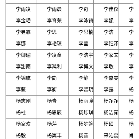
李雨凌
李雨晨
李奇
李佳仪
李佳
李金璠
李育荣
李泳锜
李妮
李珂
李昱霏
李思
李思楠
李洁
李洋
李娜
李艳琼
李莹
李钰泽
李铃
李卿瑜
李凌童
李浩宇
李家文
李萍
李甜雨
李鸿利
李博文
李敬
李晶
李锦航
李简
李静
李嘉雯
李嘉
李薇
李衡
李馨玥
李露
杨世
杨志刚
杨青
杨雨瞳
杨净净
杨诗
杨柱
杨思辰
杨烁琪
杨洁茹
杨洪
杨家欢
杨萍
杨梦婉
杨硕
杨琪
杨毅
杨翼丰
杨鑫
来沁蕊
肖小