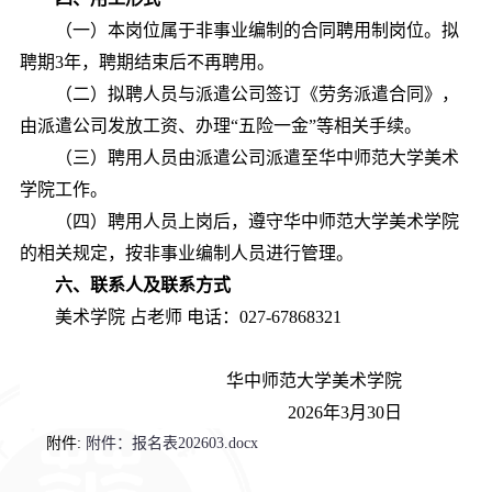
（一）本岗位属于非事业编制的
合同聘用制
岗位
。拟
聘期
3年，聘期结束后不再聘用。
（二）拟聘人员与派遣公司签订《
劳务派遣
合同》，
由派遣公司发放工资、办理“五险
一金
”
等相关手续。
（三）聘用人员由派遣公司派遣至华中师范大学
美术
学院工作
。
（四）聘用人员上岗后，遵守华中师范大学
美术学
院
的相关规定，按非事业编制人员进行管理。
六、联系人及联系方式
美术
学院
占
老师 电话：027-67868321
华中师范大学美术学院
2026
年
3
月
30
日
附件:
附件：报名表202603.docx