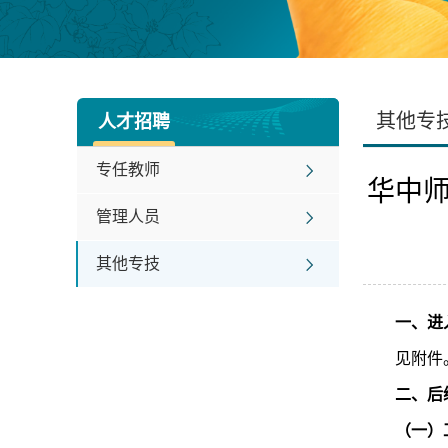
其他专
人才招聘
专任教师
华中师
管理人员
其他专技
一、进
见附件
二、后
（
一
）