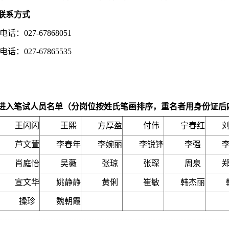
联系方式
话：027-67868051
话：027-67865535
进入笔试人员名单
（
分岗位按姓氏笔画排序，重名者用身份证后
王闪闪
王熙
方厚盈
付伟
宁春红
芦文萱
李春年
李婉丽
李锐锋
李强
肖庭怡
吴薇
张琼
张琛
周泉
宣文华
姚静静
黄俐
崔敏
韩杰丽
操珍
魏朝霞