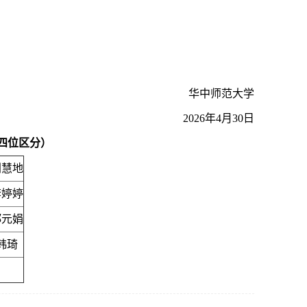
华中师范大学
2026年4月30日
四位区分
）
刘慧地
李婷婷
郑元娟
韩琦