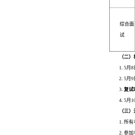
综合面
试
（
二
）
1. 
2. 
3.
复试
4. 5
（
三
）
1. 
2. 