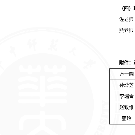
（四）
佐老师 电
熊老师 电
附件
：
万一圆
孙玲芝
李瑞雪
赵致维
蒲玲