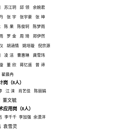
阳
苏江玥
邱
领
余婉君
丹
张
宇
张宇豪
张
坤
龙
陈
果
陈俊轲
陈梦雨
雨
罗
金
周
琦
郑伊然
仪
胡涵情
姚培璇
倪宗源
圆
凌
洁
曹惠琳
龚雪玮
璇
董
欣
蒋忆遥
曾
谛
翟晨冉
计岗（8
人）
婷 江
涞 肖艺佳 陈丽娟
璇 董文毓
术应用岗（8
人）
远 李千千 李加强 余漠洋
 袁雪灵