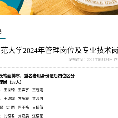
员
范大学2024年管理岗位及专业技术
发布时间：2024年03月24日 
氏笔画排序，重名者用身份证后四位区分
理岗（58
人）
鸿
王世琦
王弈宇
王晓雨
滇
王瑾耀
方旖旎
艾晓冉
聪
史
雨
冯子祎
吉倩倩
佳
刘滢君
刘嘉晨
江语蒙