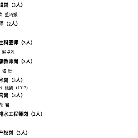
辑岗（3
人）
欣
董琦媛
师（2
人）
生科医师（3
人）
赵卓雅
康教师岗（3
人）
骆
贵
术岗（3
人）
迅
徐凯（1012）
营岗（3
人）
胡
君
排水工程师岗（2
人）
产权岗（3
人）