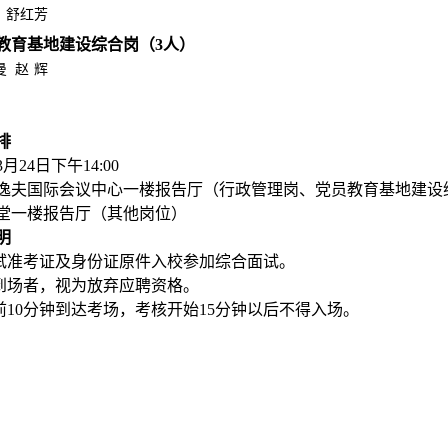
舒红芳
教育基地建设综合岗（3
人）
曼
赵
辉
排
月24
日下午
1
4:00
逸夫国际会议中心一楼报告厅（行政管理岗、党员教育基地建设
一楼报告厅（其他岗位）
明
笔试准考证及身份证原件入校参加综合面试。
时到场者，视为放弃应聘资格。
提前10分钟到达考场，考核开始15分钟以后不得入场。