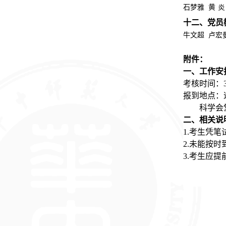
石梦雅
黄
炎
十二、党员
牛文超
卢宏
附件
：
一
、
工作安
考核时间：3
报到地点：
科学会堂
二
、相关说
1.考生凭
2.未能按
3.考生应