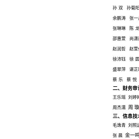
孙
双
孙菊
余鹏涛
张一
张琳琳
陈
邵惠萱
尚潇
赵润哲
赵萱
徐沛钰
徐
盛翠萍
谌芷
蔡
乐
蔡
悦
二、
财务审
王乐瑶 刘婷
周 
周杰濡
三、
信息技
毛逸青 刘照
金一鸣
张 晨