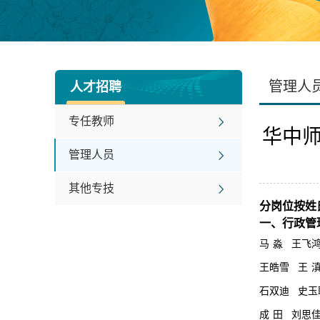
管理人
人才招聘
专任教师
华中师
管理人员
其他专技
分岗位按姓
一
、
行政管
马
淼
王飞
王皓雪
王
石双迪
史玉
成
田
刘思