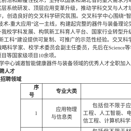
论前沿和颠覆性技术，坚持以国家和湖北省的重大需求为
底层系统研发、顶层应用变革升级，推动学科交叉与人才
作，创造良好的交叉科学研究氛围。交叉科学中心围绕“智
造技术-重大应用”这一主线，构建起完整的器件与装备理
升我校学科发展、构筑新工科育人平台、国家行业转型升
“新工科”建设提供可复制、可推广的示范性经验。交叉科
战略科学家、校学术委员会副主任委员
，先后在Scien
目等国家级项目10余项。
学中心诚邀智能健康器件与装备领域的优秀人才全职加入
聘人才
）招聘领域
序
专业大类
号
包括但不限于
应用物理
1
工程、人工智能、
与信息类
信工程、计算机科学