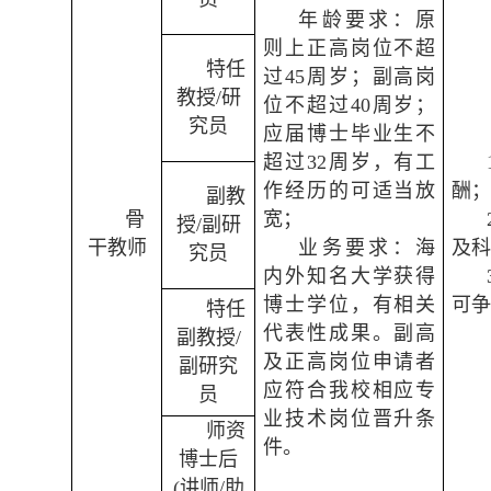
年龄要求：原
则上正高岗位不超
特任
过45周岁；副高岗
教授/研
位不超过40周岁；
究员
应届博士毕业生不
超过32周岁，有工
作经历的可适当放
酬
副教
骨
宽；
授/副研
干教师
业务要求：海
及
究员
内外知名大学获得
博士学位，有相关
可
特任
代表性成果。副高
副教授/
及正高岗位申请者
副研究
应符合我校相应专
员
业技术岗位晋升条
师资
件。
博士后
(讲师/助