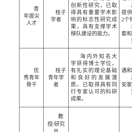
创新性研究，已取
青
桂子
得具有重要学术影
提供
年拔尖
学者
响的标志性研究成
2个
人才
果，具有支撑学术
梯队建设的能力。
套
海内外知名大
学获得博士学位，
优
桂子
有扎实的理论基础
遇
秀青年
青年学
和良好的发展潜
骨干
者
质。已取得具有同
安
行专家认可的科研
成果。
教
授/研究
员